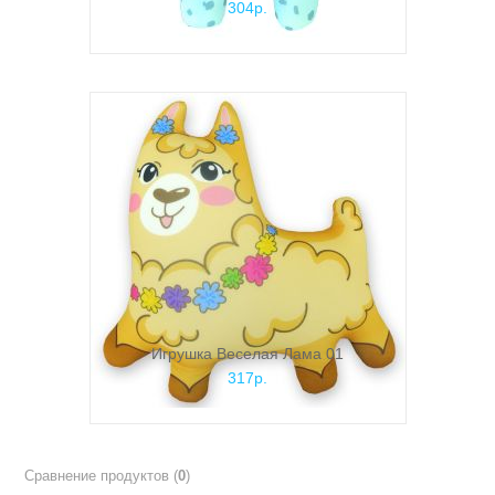
304р.
Игрушка Веселая Лама 01
317р.
Сравнение продуктов (
0
)