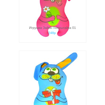
Игрушка Зайка Попрыгайка 01
248р.