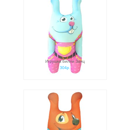
Игрушка Билли Заяц
304р.