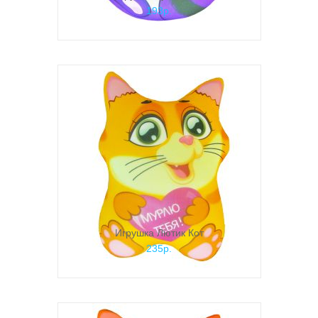
193р.
Игрушка Лютик Кот
235р.