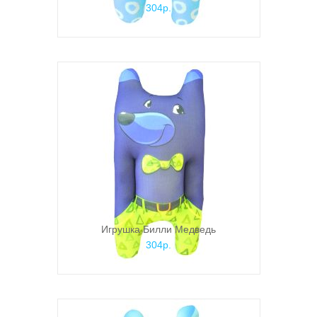
304р.
Игрушка Билли Медведь
304р.