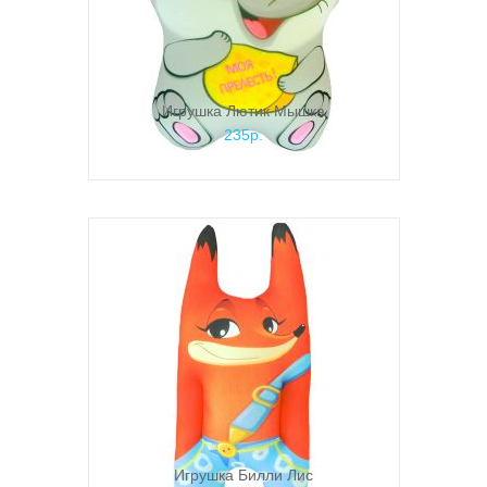
Игрушка Лютик Мышка
235р.
Игрушка Билли Лис