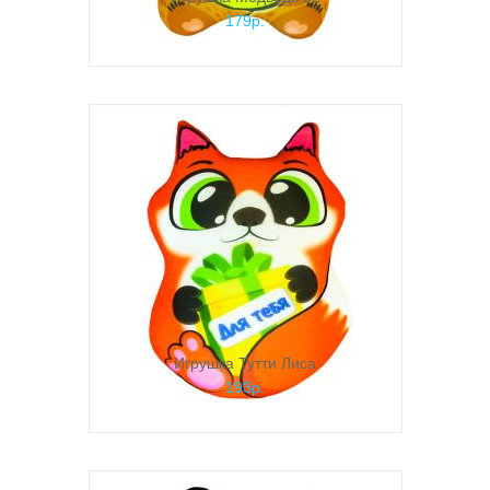
179р.
Игрушка Тутти Лиса
193р.