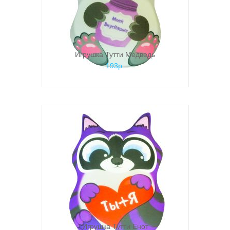
Игрушка Тутти Медведь
193р.
Игрушка Тутти Енот