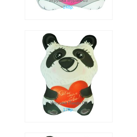
Игрушка Мурзик 03
248р.
Игрушка Панда 01
179р.