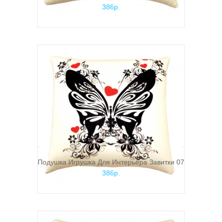
386р.
Подушка Игрушка Для Интерьера Завитки 07
386р.