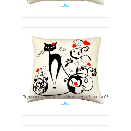
386р.
Подушка Игрушка Для Интерьера Завитки 03
386р.