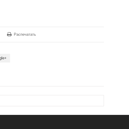
Распечатать
gle+