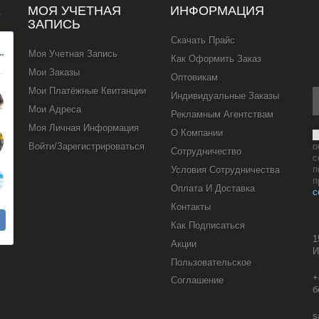
Х
МОЯ УЧЕТНАЯ
ИНФОРМАЦИЯ
ЗАПИСЬ
Скачать Прайс
Моя Учетная Запись
Как Оформить Заказ
Мои Заказы
Оптовикам
Мои Платёжные Квитанции
Индивидуальные Заказы
Мои Адреса
Рекламным Агентствам
Моя Личная Информация
О Компании
Войти/Зарегистрироваться
о
Сотрудничество
с
п
Условия Сотрудничества
п
Оплата И Доставка
с
Контакты
Как Подписаться
1
Акции
И
Пользовательское
+
Соглашение
б
s