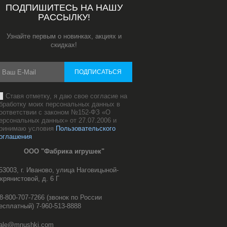
ПОДПИШИТЕСЬ НА НАШУ
РАССЫЛКУ!
Узнайте первым о новинках, акциях и
скидках!
ПОДПИСАТЬСЯ
Ставя отметку, я даю свое согласие на
бработку моих персональных данных в
оответствии с законом №152-ФЗ «О
ерсональных данных» от 27.07.2006 и
ринимаю условия
Пользовательского
оглашения
ООО "Фабрика игрушек"
53003, г. Иваново, улица Наговицыной-
крянистовой, д. 6 Г
8-800-707-7266 (звонок по России
есплатный) 7-960-513-8888
ale@mnushki.com