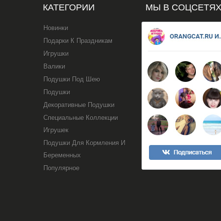
КАТЕГОРИИ
МЫ В СОЦСЕТЯ
Новинки
Подарки К Праздникам
Игрушки
Валики
Подушки Под Шею
Подушки
Декоративные Подушки
Специальные Коллекции
Игрушек
Подушки Для Кормления И
Беременных
Популярное