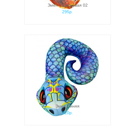
Змея Оранжевая 02
295р.
Змея Синяя
320р.