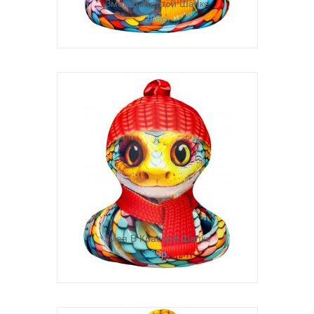
Змея В Желтой Шапке
285р.
Змея В Красной Шапке
285р.