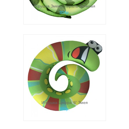
Игрушка Змея Спираль Зеленая
304р.
Игрушка Цифра '6' Змея
331р.