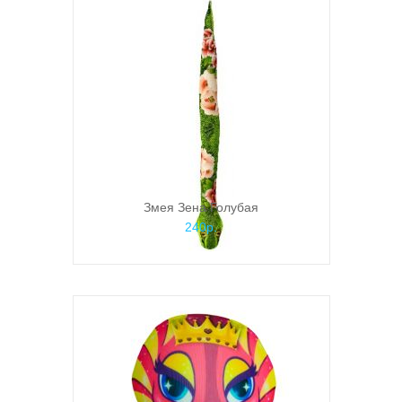
Змея Зена Голубая
240р.