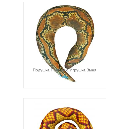
Подушка Под Шею Игрушка Змея
455р.