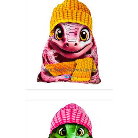
Змея Лея В Желтой Шапке
340р.