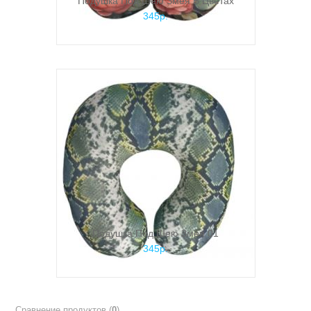
Подушка Под Шею Змея В Цветах
345р.
Подушка Под Шею Змея 01
345р.
Сравнение продуктов (
0
)