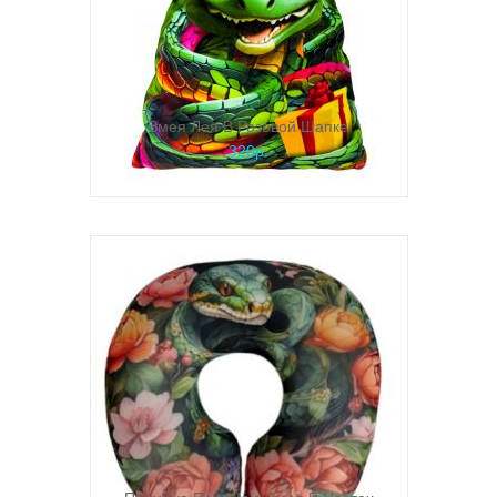
Змея Лея В Розовой Шапке
320р.