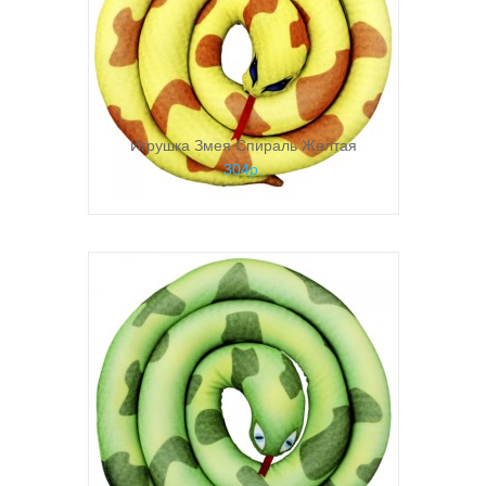
Игрушка Змея Спираль Желтая
304р.