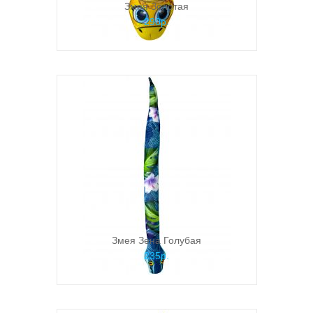
Змея Золотая
290р.
Змея Зена Голубая
235р.