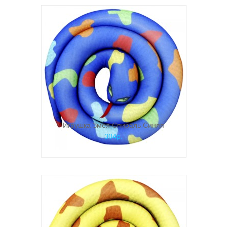
Игрушка Змея Спираль Синяя
304р.