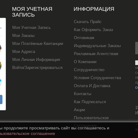
Х
МОЯ УЧЕТНАЯ
ИНФОРМАЦИЯ
ЗАПИСЬ
Скачать Прайс
Моя Учетная Запись
Как Оформить Заказ
Мои Заказы
Оптовикам
Мои Платёжные Квитанции
Индивидуальные Заказы
Мои Адреса
Рекламным Агентствам
Моя Личная Информация
О Компании
Войти/Зарегистрироваться
о
Сотрудничество
с
п
Условия Сотрудничества
п
Оплата И Доставка
с
Контакты
Как Подписаться
1
Акции
И
Пользовательское
+
Соглашение
вы продолжите просматривать сайт вы соглашаетесь и
б
ьзовательское соглашение