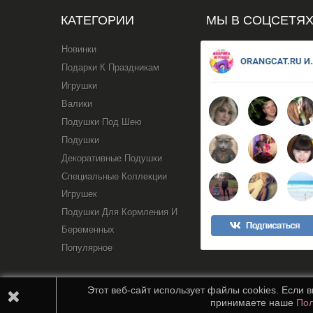
КАТЕГОРИИ
МЫ В СОЦСЕТЯ
Новинки
Подарки К Праздникам
Игрушки
Валики
Подушки Под Шею
Подушки
Декоративные Подушки
Специальные Коллекции
Игрушек
Подушки Для Кормления И
Беременных
Популярное
Этот веб-сайт использует файлы cookies. Если 
принимаете наше
Пол