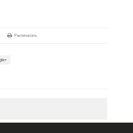
Распечатать
gle+