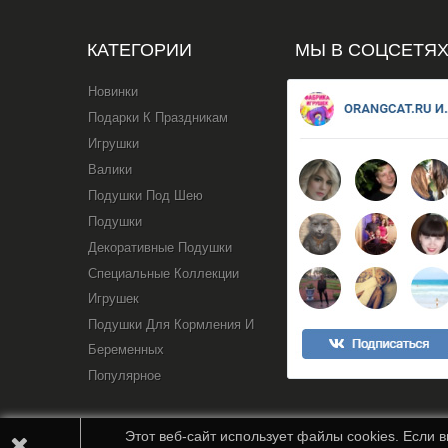
КАТЕГОРИИ
МЫ В СОЦСЕТЯ
Новинки
Подарки К Праздникам
Игрушки
Валики
Подушки Под Шею
Подушки
Декоративные Подушки
Специальные Коллекции
Игрушек
Подушки Для Кормления И
Беременных
Популярное
Этот веб-сайт использует файлы cookies. Если 