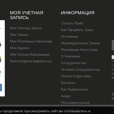
Х
МОЯ УЧЕТНАЯ
ИНФОРМАЦИЯ
ЗАПИСЬ
Скачать Прайс
Моя Учетная Запись
Как Оформить Заказ
Мои Заказы
Оптовикам
Мои Платёжные Квитанции
Индивидуальные Заказы
Мои Адреса
Рекламным Агентствам
Моя Личная Информация
О Компании
Войти/Зарегистрироваться
о
Сотрудничество
с
п
Условия Сотрудничества
п
Оплата И Доставка
с
Контакты
Как Подписаться
1
Акции
И
Пользовательское
+
Соглашение
вы продолжите просматривать сайт вы соглашаетесь и
б