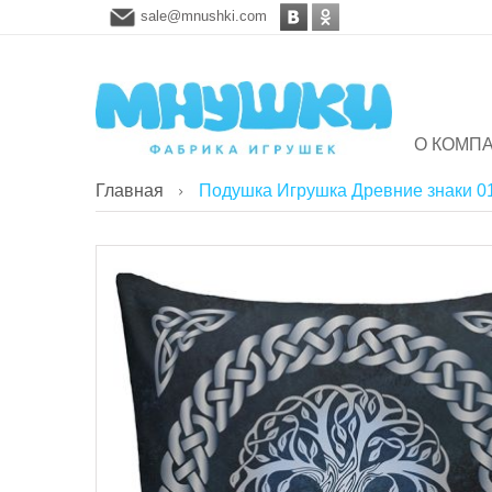
sale@mnushki.com
О КОМП
Главная
Подушка Игрушка Древние знаки 0