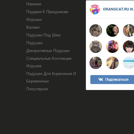
Новинки
Подарки К Праздникам
Игрушки
Валики
Подушки Под Шею
Подушки
Декоративные Подушки
Специальные Коллекции
Игрушек
Подушки Для Кормления И
Беременных
Популярное