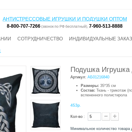
АНТИСТРЕССОВЫЕ ИГРУШКИ И ПОДУШКИ ОПТОМ
8-800-707-7266
7-960-513-8888
(звонок по РФ бесплатный),
АНИИ
СОТРУДНИЧЕСТВО
ИНДИВИДУАЛЬНЫЕ ЗАКА
1
Подушка Игрушка 
SALE!
Артикул:
АБ01216840
Размеры:
35*35 см
Состав:
Ткань - трикотаж (п
вспененного полистирола
453р.
Кол-во :
Минимальное количество товара 