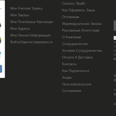
Скачать Прайс
Моя Учетная Запись
Как Оформить Заказ
Мои Заказы
Оптовикам
Мои Платёжные Квитанции
Индивидуальные Заказы
Мои Адреса
Рекламным Агентствам
Моя Личная Информация
О Компании
Войти/Зарегистрироваться
о
Сотрудничество
с
п
Условия Сотрудничества
п
Оплата И Доставка
с
Контакты
Как Подписаться
1
Акции
И
Пользовательское
+
Соглашение
б
s