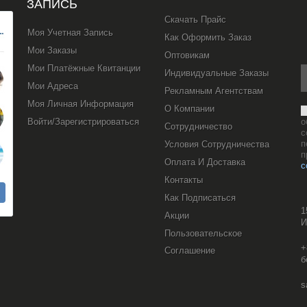
ЗАПИСЬ
Скачать Прайс
Моя Учетная Запись
Как Оформить Заказ
Мои Заказы
Оптовикам
Мои Платёжные Квитанции
Индивидуальные Заказы
Мои Адреса
Рекламным Агентствам
Моя Личная Информация
О Компании
Войти/Зарегистрироваться
о
Сотрудничество
с
п
Условия Сотрудничества
п
Оплата И Доставка
с
Контакты
Как Подписаться
1
Акции
И
Пользовательское
+
Соглашение
б
s