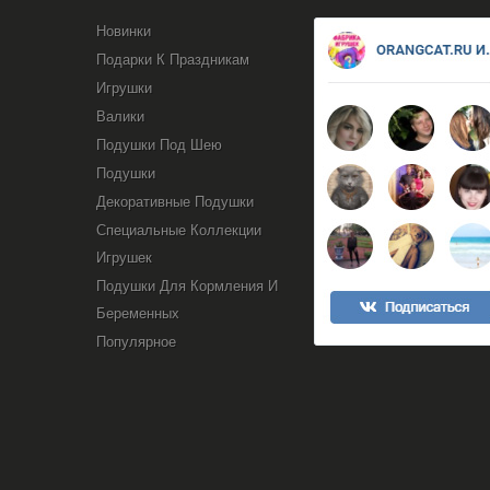
Новинки
Подарки К Праздникам
Игрушки
Валики
Подушки Под Шею
Подушки
Декоративные Подушки
Специальные Коллекции
Игрушек
Подушки Для Кормления И
Беременных
Популярное