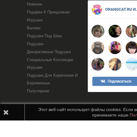
Новинки
Подарки К Праздникам
Игрушки
Валики
Подушки Под Шею
Подушки
Декоративные Подушки
Специальные Коллекции
Игрушек
Подушки Для Кормления И
Беременных
Популярное
Этот веб-сайт использует файлы cookies. Если 
принимаете наше
Пол