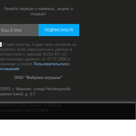
Узнайте первым о новинках, акциях и
скидках!
ПОДПИСАТЬСЯ
Ставя отметку, я даю свое согласие на
бработку моих персональных данных в
оответствии с законом №152-ФЗ «О
ерсональных данных» от 27.07.2006 и
ринимаю условия
Пользовательского
оглашения
ООО "Фабрика игрушек"
53003, г. Иваново, улица Наговицыной-
крянистовой, д. 6 Г
8-800-707-7266 (звонок по России
есплатный) 7-960-513-8888
ale@mnushki.com