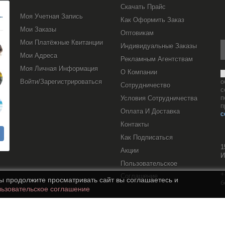
Скачать Прайс
Моя Учетная Запись
Как Оформить Заказ
Мои Заказы
Оптовикам
Мои Платёжные Квитанции
Индивидуальные Заказы
Мои Адреса
Рекламным Агентствам
Моя Личная Информация
О Компании
Войти/Зарегистрироваться
о
Сотрудничество
с
п
Условия Сотрудничества
п
Оплата И Доставка
с
Контакты
Как Подписаться
1
Акции
И
Пользовательское
+
Соглашение
вы продолжите просматривать сайт вы соглашаетесь и
б
ьзовательское соглашение
s