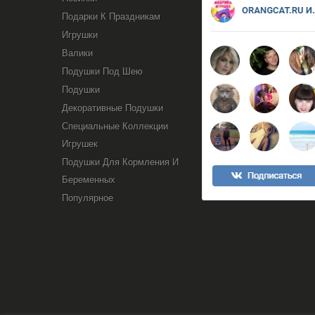
Подарки К Праздникам
Игрушки
Валики
Подушки Под Шею
Подушки
Декоративные Подушки
Специальные Коллекции
Игрушек
Подушки Для Кормления И
Беременных
Популярное