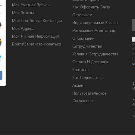
Моя Учетная Запись
Как Оформить Заказ
Мои Заказы
Оптовикам
Мои Платёжные Квитанции
Индивидуальные Заказы
Мои Адреса
Рекламным Агентствам
Моя Личная Информация
О Компании
Войти/Зарегистрироваться
о
Сотрудничество
с
п
Условия Сотрудничества
п
Оплата И Доставка
с
Контакты
Как Подписаться
1
Акции
И
Пользовательское
+
Соглашение
б
s