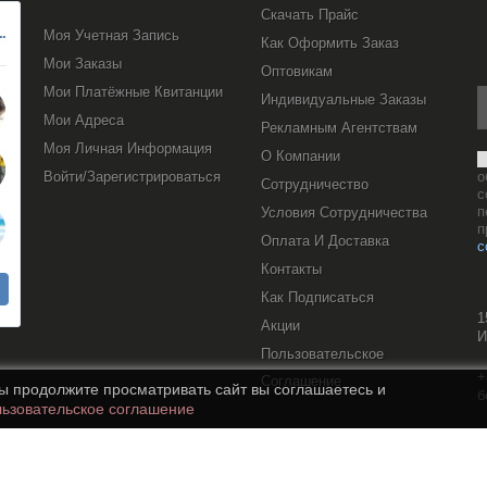
Скачать Прайс
Моя Учетная Запись
Как Оформить Заказ
Мои Заказы
Оптовикам
Мои Платёжные Квитанции
Индивидуальные Заказы
Мои Адреса
Рекламным Агентствам
Моя Личная Информация
О Компании
Войти/Зарегистрироваться
о
Сотрудничество
с
п
Условия Сотрудничества
п
Оплата И Доставка
с
Контакты
Как Подписаться
1
Акции
И
Пользовательское
+
Соглашение
вы продолжите просматривать сайт вы соглашаетесь и
б
ьзовательское соглашение
s