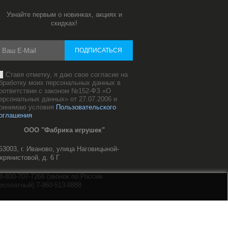
Узнайте первым о новинках, акциях и
скидках!
ПОДПИСАТЬСЯ
Ставя отметку, я даю свое согласие на
бработку моих персональных данных в
оответствии с законом №152-ФЗ «О
ерсональных данных» от 27.07.2006 и
ринимаю условия
Пользовательского
оглашения
ООО "Фабрика игрушек"
53003, г. Иваново, улица Наговицыной-
крянистовой, д. 6 Г
8-800-707-7266 (звонок по России
есплатный) 7-960-513-8888
ale@mnushki.com