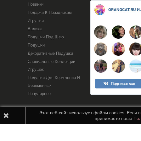
Новинки
Подарки К Праздникам
Игрушки
Валики
Подушки Под Шею
Подушки
Декоративные Подушки
Специальные Коллекции
Игрушек
Подушки Для Кормления И
Беременных
Популярное
Этот веб-сайт использует файлы cookies. Если 
принимаете наше
Пол