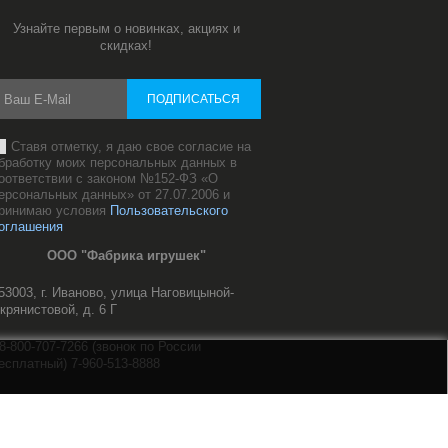
Узнайте первым о новинках, акциях и
скидках!
ПОДПИСАТЬСЯ
Ставя отметку, я даю свое согласие на
бработку моих персональных данных в
оответствии с законом №152-ФЗ «О
ерсональных данных» от 27.07.2006 и
ринимаю условия
Пользовательского
оглашения
ООО "Фабрика игрушек"
53003, г. Иваново, улица Наговицыной-
крянистовой, д. 6 Г
8-800-707-7266 (звонок по России
есплатный) 7-960-513-8888
ale@mnushki.com