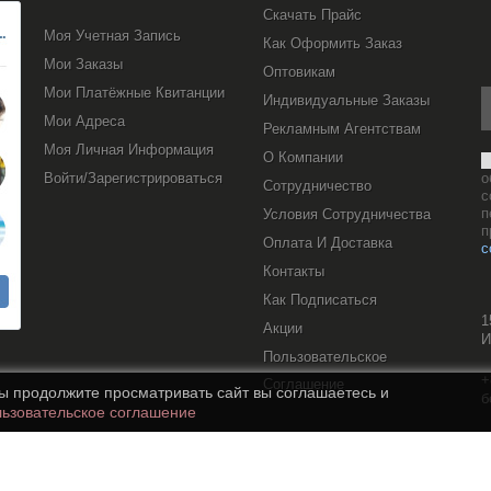
Скачать Прайс
Моя Учетная Запись
Как Оформить Заказ
Мои Заказы
Оптовикам
Мои Платёжные Квитанции
Индивидуальные Заказы
Мои Адреса
Рекламным Агентствам
Моя Личная Информация
О Компании
Войти/Зарегистрироваться
о
Сотрудничество
с
п
Условия Сотрудничества
п
Оплата И Доставка
с
Контакты
Как Подписаться
1
Акции
И
Пользовательское
+
Соглашение
вы продолжите просматривать сайт вы соглашаетесь и
б
ьзовательское соглашение
s