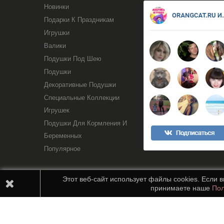
Новинки
Подарки К Праздникам
Игрушки
Валики
Подушки Под Шею
Подушки
Декоративные Подушки
Специальные Коллекции
Игрушек
Подушки Для Кормления И
Беременных
Популярное
Этот веб-сайт использует файлы cookies. Если 
принимаете наше
Пол