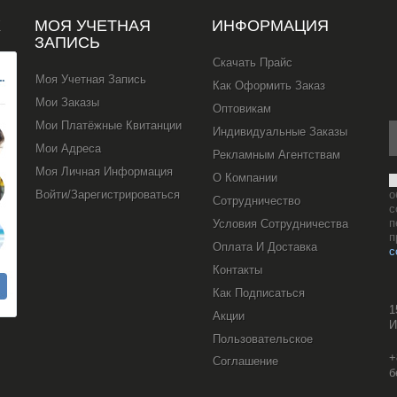
Х
МОЯ УЧЕТНАЯ
ИНФОРМАЦИЯ
ЗАПИСЬ
Скачать Прайс
Моя Учетная Запись
Как Оформить Заказ
Мои Заказы
Оптовикам
Мои Платёжные Квитанции
Индивидуальные Заказы
Мои Адреса
Рекламным Агентствам
Моя Личная Информация
О Компании
Войти/Зарегистрироваться
о
Сотрудничество
с
п
Условия Сотрудничества
п
Оплата И Доставка
с
Контакты
Как Подписаться
1
Акции
И
Пользовательское
+
Соглашение
б