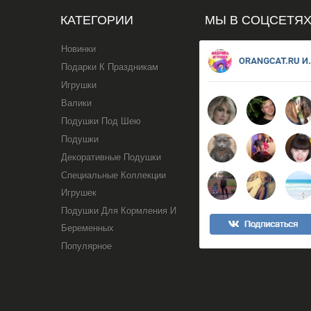
КАТЕГОРИИ
МЫ В СОЦСЕТЯ
Новинки
Подарки К Праздникам
Игрушки
Валики
Подушки Под Шею
Подушки
Декоративные Подушки
Специальные Коллекции
Игрушек
Подушки Для Кормления И
Беременных
Популярное