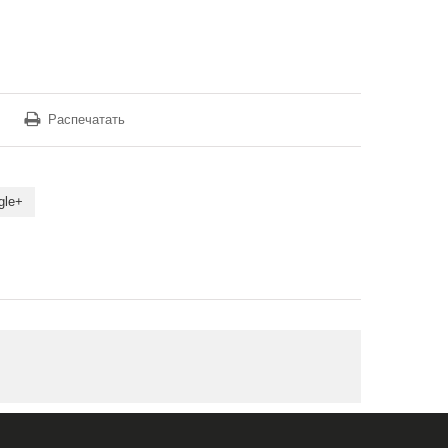
Распечатать
gle+