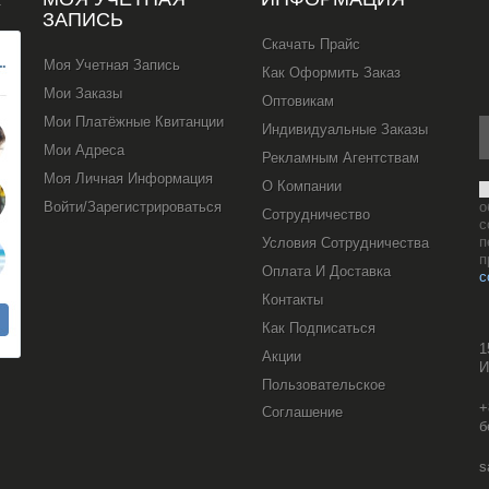
ЗАПИСЬ
Скачать Прайс
Моя Учетная Запись
Как Оформить Заказ
Мои Заказы
Оптовикам
Мои Платёжные Квитанции
Индивидуальные Заказы
Мои Адреса
Рекламным Агентствам
Моя Личная Информация
О Компании
Войти/Зарегистрироваться
о
Сотрудничество
с
п
Условия Сотрудничества
п
Оплата И Доставка
с
Контакты
Как Подписаться
1
Акции
И
Пользовательское
+
Соглашение
б
s