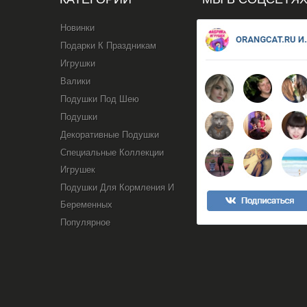
Новинки
Подарки К Праздникам
Игрушки
Валики
Подушки Под Шею
Подушки
Декоративные Подушки
Специальные Коллекции
Игрушек
Подушки Для Кормления И
Беременных
Популярное