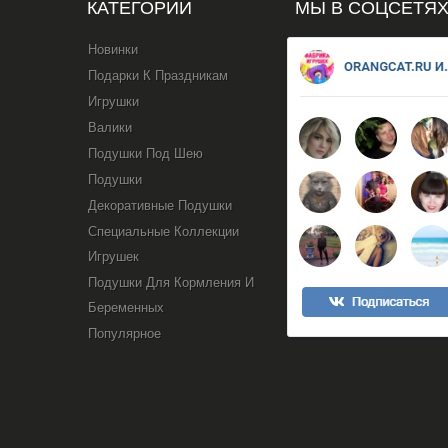
КАТЕГОРИИ
МЫ В СОЦСЕТЯ
Новинки
Подарки К Праздникам
Игрушки
Валики
Подушки Под Шею
Подушки
Декоративные Подушки
Специальные Коллекции
Игрушек
Подушки Для Кормления И
Беременных
Популярное