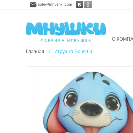
sale@mnushki.com
О КОМП
Главная
Игрушка Боня 03