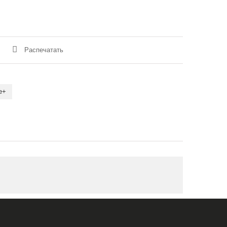
Распечатать
e+