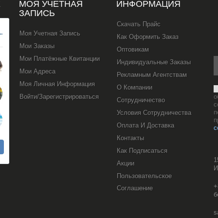
Х
МОЯ УЧЕТНАЯ
ИНФОРМАЦИЯ
ЗАПИСЬ
Скачать Прайс
Моя Учетная Запись
Как Оформить Заказ
Мои Заказы
Оптовикам
Мои Платёжные Квитанции
Индивидуальные Заказы
Мои Адреса
Рекламным Агентствам
Моя Личная Информация
О Компании
Войти/Зарегистрироваться
о
Сотрудничество
с
п
Условия Сотрудничества
п
Оплата И Доставка
с
Контакты
Как Подписаться
1
Акции
И
Пользовательское
+
Соглашение
б
s