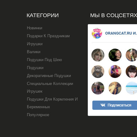
КАТЕГОРИИ
МЫ В СОЦСЕТЯ
Новинки
Подарки К Праздникам
Игрушки
Валики
Подушки Под Шею
Подушки
Декоративные Подушки
Специальные Коллекции
Игрушек
Подушки Для Кормления И
Беременных
Популярное