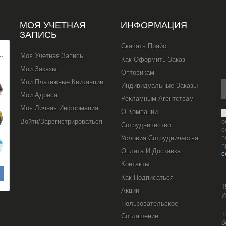
Х
МОЯ УЧЕТНАЯ
ИНФОРМАЦИЯ
ЗАПИСЬ
Скачать Прайс
Моя Учетная Запись
Как Оформить Заказ
Мои Заказы
Оптовикам
Мои Платёжные Квитанции
Индивидуальные Заказы
Мои Адреса
Рекламным Агентствам
Моя Личная Информация
О Компании
Войти/Зарегистрироваться
о
Сотрудничество
с
п
Условия Сотрудничества
п
Оплата И Доставка
с
Контакты
Как Подписаться
1
Акции
И
Пользовательское
+
Соглашение
б