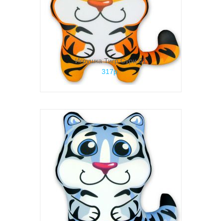
Игрушка Тигр Сури 01
317р.