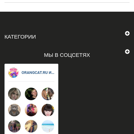
КАТЕГОРИИ
МЫ В СОЦСЕТЯХ