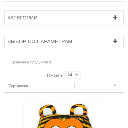
КАТЕГОРИИ
ВЫБОР ПО ПАРАМЕТРАМ
Сравнение продуктов (
0
)
24
Показать
--
Сортировать