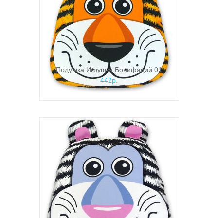
Подушка Игрушка Бонифаций 01
442р.