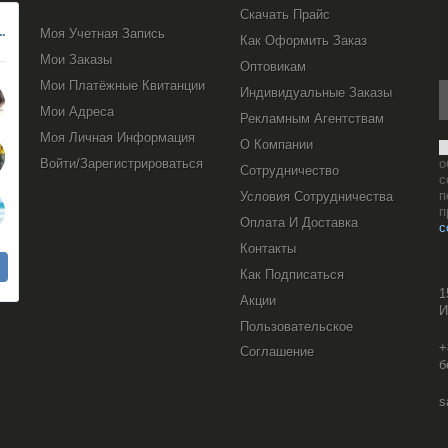
Скачать Прайс
Моя Учетная Запись
Как Оформить Заказ
Мои Заказы
Оптовикам
Мои Платёжные Квитанции
Индивидуальные Заказы
Мои Адреса
Рекламным Агентствам
Моя Личная Информация
О Компании
Войти/Зарегистрироваться
о
Сотрудничество
с
п
Условия Сотрудничества
п
Оплата И Доставка
с
Контакты
Как Подписаться
1
Акции
И
Пользовательское
+
Соглашение
б
s