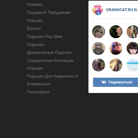
Новинки
Подарки К Праздникам
Игрушки
Валики
Подушки Под Шею
Подушки
Декоративные Подушки
Специальные Коллекции
Игрушек
Подушки Для Кормления И
Беременных
Популярное